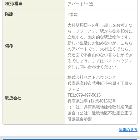
種別/構造
アパート/木造
階建
2階建
大村駅周辺への引っ越しをお考えな
ら「プラーノ」。駅から徒歩10分に
立地する、魅力的な駅近物件です。
新しい生活にお勧めなのが、こちら
備考
のアパートです。大村近くでなら、
交通面で不自由のない暮らしができ
るでしょう。まずはベストハウジン
グにお問い合わせください。
株式会社ベストハウジング
兵庫県高砂市荒井町小松原４丁目６
３－２
TEL:079-497-5615
取扱会社
兵庫県知事 (1) 第401662号
（一社）兵庫県宅地建物取引業保証
協会（公社）近畿地区不動産公正取
引協議会加盟
情報の見方