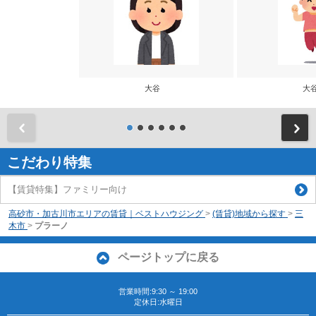
大谷
大
前
こだわり特集
【賃貸特集】ファミリー向け
高砂市・加古川市エリアの賃貸｜ベストハウジング
>
(賃貸)地域から探す
>
三
木市
>
プラーノ
ページトップに戻る
営業時間:9:30 ～ 19:00
定休日:水曜日