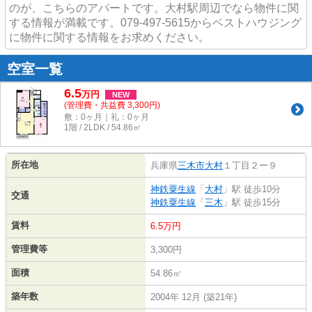
のが、こちらのアパートです。大村駅周辺でなら物件に関
する情報が満載です。079-497-5615からベストハウジング
に物件に関する情報をお求めください。
空室一覧
6.5
万
円
NEW
(管理費・共益費 3,300円)
敷：0ヶ月｜礼：0ヶ月
1階 / 2LDK / 54.86㎡
所在地
兵庫県
三木市
大村
１丁目２ー９
神鉄粟生線
「
大村
」駅 徒歩10分
交通
神鉄粟生線
「
三木
」駅 徒歩15分
賃料
6.5万円
管理費等
3,300円
面積
54.86㎡
築年数
2004年 12月 (築21年)