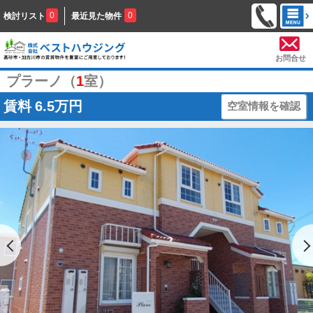
0
0
検討リスト
最近見た物件
お問合せ
プラーノ（
1
室）
賃料
6.5万円
空室情報を確認