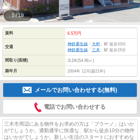
1 / 19
賃料
6.5万円
神鉄粟生線
「
大村
」駅 徒歩10分
交通
神鉄粟生線
「
三木
」駅 徒歩15分
間取り(面積)
2LDK(54.86㎡)
築年月
2004年 12月(築21年)
メールでお問い合わせする(無料)
電話でお問い合わせする
三木市周辺にある物件をお求めの方は「プラーノ」はいか
がでしょうか。通勤通学に快適な、駅から徒歩10分の物件
はいかがでしょうか。新しい生活のスタートにおすすめな