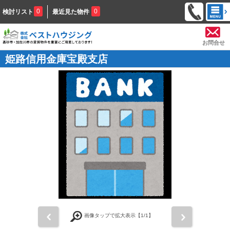
0
0
検討リスト
最近見た物件
お問合せ
姫路信用金庫宝殿支店
前
次
画像タップで拡大表示【
1
/1】