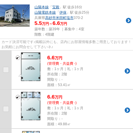
山陽本線
「
宝殿
」駅 徒歩16分
山陽電鉄本線
「
伊保
」駅 徒歩25分
兵庫県
高砂市
米田町塩市
370-2
5.5
6.6
万円～
万円
築年数：築39年 ｜募集中：
4室
階数：4階建
カード決済可能です♪掲載以外にも、店内にお部屋情報多数ご用意しております！
お気軽にお問合せして下さいネ♪
6.6
万
円
(管理費・共益費 -)
敷：1ヶ月｜礼：1ヶ月
所在階：2階
間取り：-
面積：53.41㎡
6.6
万
円
(管理費・共益費 -)
敷：1ヶ月｜礼：1ヶ月
所在階：2階
間取り：-
面積：49.88㎡