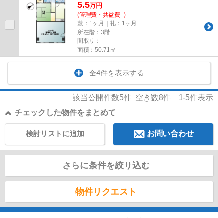
5.5
万
円
(管理費・共益費 -)
敷：1ヶ月｜礼：1ヶ月
所在階：3階
間取り：-
面積：50.71㎡
全4件を表示する
該当公開件数
5
件 空き数
8
件
1-5
件表示
チェックした物件をまとめて
検討リストに追加
お問い合わせ
さらに条件を絞り込む
物件リクエスト