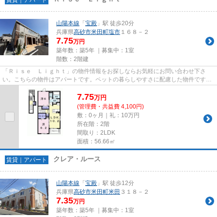
山陽本線
「
宝殿
」駅 徒歩20分
兵庫県
高砂市
米田町塩市
１６８－２
7.75
万円
築年数：築5年 ｜募集中：
1室
階数：2階建
「Ｒｉｓｅ Ｌｉｇｈｔ」の物件情報をお探しならお気軽にお問い合わせ下さ
い。こちらの物件はアパートです。ペットの暮らしやすさに配慮した物件です。
築5年の物件で充実した毎日を過...
7.75
万
円
(管理費・共益費 4,100円)
敷：0ヶ月｜礼：10万円
所在階：2階
間取り：2LDK
面積：56.66㎡
クレア・ルース
賃貸｜アパート
山陽本線
「
宝殿
」駅 徒歩12分
兵庫県
高砂市
米田町米田
３１８－２
7.35
万円
築年数：築5年 ｜募集中：
1室