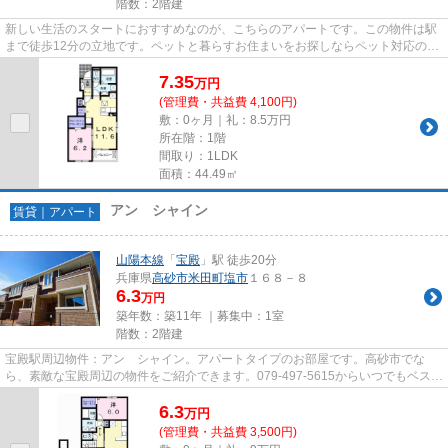
階数：2階建
新しい生活のスタートにおすすめなのが、こちらのアパートです。この物件は駅
まで徒歩12分の立地です。ペットと暮らすお住まいをお探しならペット対応の物
件で楽しく過しましょう。こ...
7.35
万
円
(管理費・共益費 4,100円)
敷：0ヶ月｜礼：8.5万円
所在階：1階
間取り：1LDK
面積：44.49㎡
アン シャイン
賃貸｜アパート
山陽本線
「
宝殿
」駅 徒歩20分
兵庫県
高砂市
米田町塩市
１６８－８
6.3
万円
築年数：築11年 ｜募集中：
1室
階数：2階建
宝殿駅周辺物件：アン シャイン。アパートタイプのお部屋です。高砂市でな
ら、素敵な宝殿周辺の物件をご紹介できます。079-497-5615からいつでもベスト
ハウジングにご依頼可能です。
6.3
万
円
(管理費・共益費 3,500円)