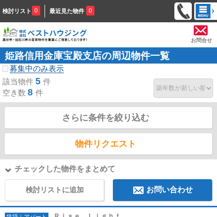
0
0
検討リスト
最近見た物件
お問合せ
姫路信用金庫宝殿支店の周辺物件一覧
募集中のみ表示
5
該当物件
件
8
空き数
件
さらに条件を絞り込む
物件リクエスト
チェックした物件をまとめて
検討リストに追加
お問い合わせ
Ｒｉｓｅ Ｌｉｇｈｔ
賃貸｜アパート