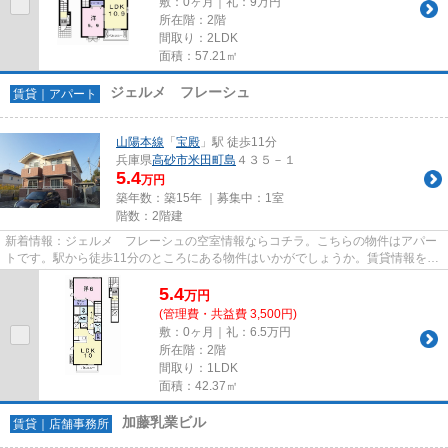
敷：0ヶ月｜礼：9万円
所在階：2階
間取り：2LDK
面積：57.21㎡
ジェルメ フレーシュ
賃貸｜アパート
山陽本線
「
宝殿
」駅 徒歩11分
兵庫県
高砂市
米田町島
４３５－１
5.4
万円
築年数：築15年 ｜募集中：
1室
階数：2階建
新着情報：ジェルメ フレーシュの空室情報ならコチラ。こちらの物件はアパー
トです。駅から徒歩11分のところにある物件はいかがでしょうか。賃貸情報をお
探しの方は、ぜひ当社にご連...
5.4
万
円
(管理費・共益費 3,500円)
敷：0ヶ月｜礼：6.5万円
所在階：2階
間取り：1LDK
面積：42.37㎡
加藤乳業ビル
賃貸｜店舗事務所