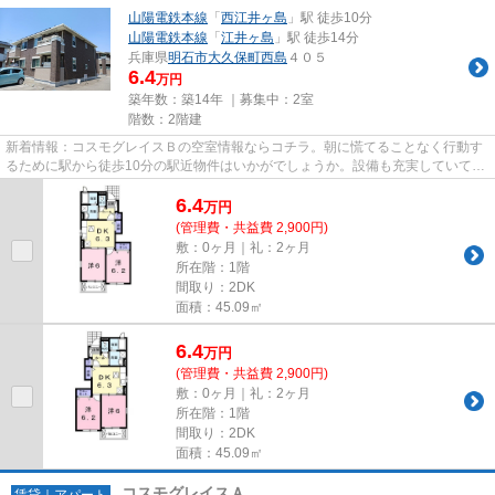
山陽電鉄本線
「
西江井ヶ島
」駅 徒歩10分
山陽電鉄本線
「
江井ヶ島
」駅 徒歩14分
兵庫県
明石市
大久保町西島
４０５
6.4
万円
築年数：築14年 ｜募集中：
2室
階数：2階建
新着情報：コスモグレイスＢの空室情報ならコチラ。朝に慌てることなく行動す
るために駅から徒歩10分の駅近物件はいかがでしょうか。設備も充実していて住
みやすい、魅力が詰まったア...
6.4
万
円
(管理費・共益費 2,900円)
敷：0ヶ月｜礼：2ヶ月
所在階：1階
間取り：2DK
面積：45.09㎡
6.4
万
円
(管理費・共益費 2,900円)
敷：0ヶ月｜礼：2ヶ月
所在階：1階
間取り：2DK
面積：45.09㎡
コスモグレイスＡ
賃貸｜アパート