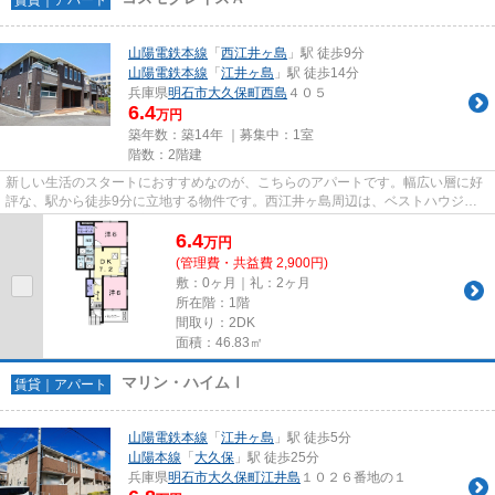
山陽電鉄本線
「
西江井ヶ島
」駅 徒歩9分
山陽電鉄本線
「
江井ヶ島
」駅 徒歩14分
兵庫県
明石市
大久保町西島
４０５
6.4
万円
築年数：築14年 ｜募集中：
1室
階数：2階建
新しい生活のスタートにおすすめなのが、こちらのアパートです。幅広い層に好
評な、駅から徒歩9分に立地する物件です。西江井ヶ島周辺は、ベストハウジン
グオススメの物件が豊富に点在...
6.4
万
円
(管理費・共益費 2,900円)
敷：0ヶ月｜礼：2ヶ月
所在階：1階
間取り：2DK
面積：46.83㎡
マリン・ハイムⅠ
賃貸｜アパート
山陽電鉄本線
「
江井ヶ島
」駅 徒歩5分
山陽本線
「
大久保
」駅 徒歩25分
兵庫県
明石市
大久保町江井島
１０２６番地の１