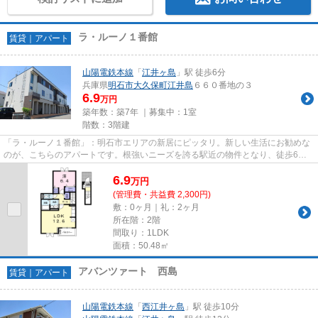
ラ・ルーノ１番館
賃貸｜アパート
山陽電鉄本線
「
江井ヶ島
」駅 徒歩6分
兵庫県
明石市
大久保町江井島
６６０番地の３
6.9
万円
築年数：築7年 ｜募集中：
1室
階数：3階建
「ラ・ルーノ１番館」：明石市エリアの新居にピッタリ。新しい生活にお勧めな
のが、こちらのアパートです。根強いニーズを誇る駅近の物件となり、徒歩6分
に駅があります。築7年の物件...
6.9
万
円
(管理費・共益費 2,300円)
敷：0ヶ月｜礼：2ヶ月
所在階：2階
間取り：1LDK
面積：50.48㎡
アバンツァート 西島
賃貸｜アパート
山陽電鉄本線
「
西江井ヶ島
」駅 徒歩10分