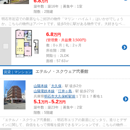
6.8
万円
築年数：築16年 ｜募集中：
1室
階数：2階建
明石市近辺での新居ならご好評の物件「マリン・ハイムⅠ」はいかがでしょう
か。こちらの物件はアパートです。徒歩5分に駅がある物件です。大好きなペッ
トとずっと暮らせるペット対応の...
6.8
万
円
(管理費・共益費 3,500円)
敷：0ヶ月｜礼：2ヶ月
所在階：2階
間取り：2LDK
面積：57.63㎡
エテルノ・スクウェア弐番館
賃貸｜マンション
山陽本線
「
大久保
」駅 徒歩2分
山陽電鉄本線
「
江井ヶ島
」駅 徒歩27分
兵庫県
明石市
大久保町駅前
１丁目１７番地１
5.1
5.2
万円～
万円
築年数：築23年 ｜募集中：
2室
階数：5階建
「エテルノ・スクウェア弐番館」：明石市エリアの新居にピッタリ。造りとデザ
インに関して、自信をもって情報を提供できるマンションです。こちらの物件に
はエレベーターがあります。...