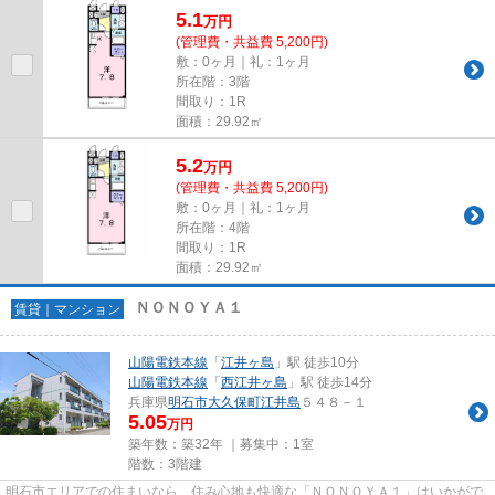
5.1
万
円
(管理費・共益費 5,200円)
敷：0ヶ月｜礼：1ヶ月
所在階：3階
間取り：1R
面積：29.92㎡
5.2
万
円
(管理費・共益費 5,200円)
敷：0ヶ月｜礼：1ヶ月
所在階：4階
間取り：1R
面積：29.92㎡
ＮＯＮＯＹＡ１
賃貸｜マンション
山陽電鉄本線
「
江井ヶ島
」駅 徒歩10分
山陽電鉄本線
「
西江井ヶ島
」駅 徒歩14分
兵庫県
明石市
大久保町江井島
５４８－１
5.05
万円
築年数：築32年 ｜募集中：
1室
階数：3階建
明石市エリアでの住まいなら、住み心地も快適な「ＮＯＮＯＹＡ１」はいかがで