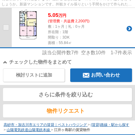
しょうか。新築マンションです。外観タイル張りという手間をかけて作られた、
こだわりを感じられる物件で...
5.05
万
円
(管理費・共益費 2,200円)
敷：1ヶ月｜礼：0ヶ月
所在階：1階
間取り：3DK
面積：55.84㎡
該当公開件数
7
件 空き数
10
件
1-7
件表示
チェックした物件をまとめて
検討リストに追加
お問い合わせ
さらに条件を絞り込む
物件リクエスト
高砂市・加古川市エリアの賃貸｜ベストハウジング
>
(賃貸)路線・駅から探す
>
山陽電気鉄道山陽電鉄本線
>
江井ヶ島駅の賃貸物件