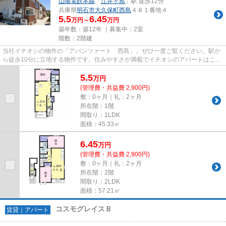
山陽電鉄本線
「
江井ヶ島
」駅 徒歩12分
兵庫県
明石市
大久保町西島
４８１番地４
5.5
6.45
万円～
万円
築年数：築12年 ｜募集中：
2室
階数：2階建
当社イチオシの物件の「アバンツァート 西島」。ぜひ一度ご覧ください。駅か
ら徒歩10分に立地する物件です。住みやすさが満載でイチオシのアパートはこち
らです。ベストハウジングか...
5.5
万
円
(管理費・共益費 2,900円)
敷：0ヶ月｜礼：2ヶ月
所在階：1階
間取り：1LDK
面積：45.33㎡
6.45
万
円
(管理費・共益費 2,900円)
敷：0ヶ月｜礼：2ヶ月
所在階：2階
間取り：2LDK
面積：57.21㎡
コスモグレイスＢ
賃貸｜アパート