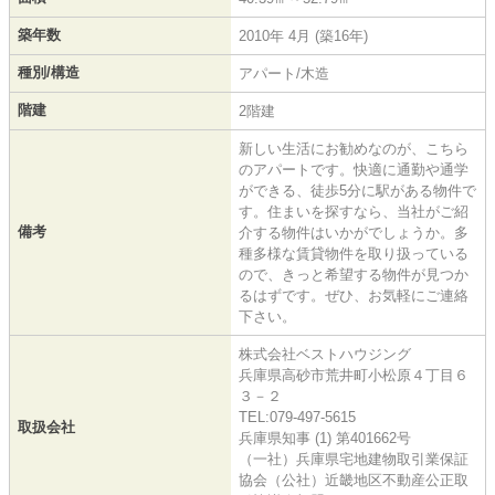
築年数
2010年 4月 (築16年)
種別/構造
アパート/木造
階建
2階建
新しい生活にお勧めなのが、こちら
のアパートです。快適に通勤や通学
ができる、徒歩5分に駅がある物件で
す。住まいを探すなら、当社がご紹
備考
介する物件はいかがでしょうか。多
種多様な賃貸物件を取り扱っている
ので、きっと希望する物件が見つか
るはずです。ぜひ、お気軽にご連絡
下さい。
株式会社ベストハウジング
兵庫県高砂市荒井町小松原４丁目６
３－２
TEL:079-497-5615
取扱会社
兵庫県知事 (1) 第401662号
（一社）兵庫県宅地建物取引業保証
協会（公社）近畿地区不動産公正取