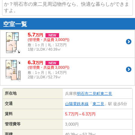
か？明石市の東二見周辺物件なら、快適な暮らしができま
すよ。
空室一覧
5.7
万
円
NEW
(管理費・共益費 3,000円)
敷：1ヶ月｜礼：12万円
1階 / 1LDK / 40.39㎡
6.3
万
円
NEW
(管理費・共益費 3,000円)
敷：1ヶ月｜礼：14万円
2階 / 1LDK / 52.79㎡
所在地
兵庫県
明石市
二見町東二見
交通
山陽電鉄本線
「
東二見
」駅 徒歩5分
賃料
5.7万円～6.3万円
管理費等
3,000円
面積
40.39㎡～52.79㎡