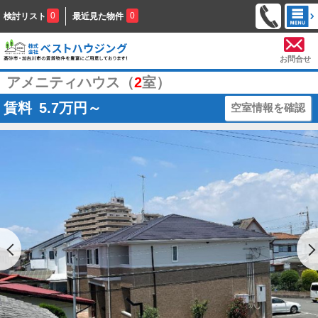
0
0
検討リスト
最近見た物件
お問合せ
アメニティハウス（
2
室）
賃料
5.7
万円～
空室情報を確認