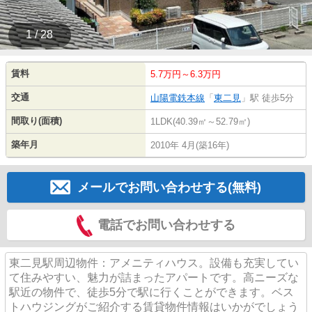
1 / 28
賃料
5.7万円～6.3万円
交通
山陽電鉄本線
「
東二見
」駅 徒歩5分
間取り(面積)
1LDK(40.39㎡～52.79㎡)
築年月
2010年 4月(築16年)
メールでお問い合わせする(無料)
電話でお問い合わせする
東二見駅周辺物件：アメニティハウス。設備も充実してい
て住みやすい、魅力が詰まったアパートです。高ニーズな
駅近の物件で、徒歩5分で駅に行くことができます。ベス
トハウジングがご紹介する賃貸物件情報はいかがでしょう