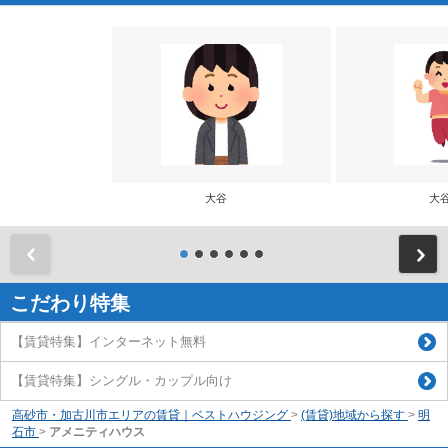
大谷
大
前
こだわり特集
【賃貸特集】インターネット無料
【賃貸特集】シングル・カップル向け
高砂市・加古川市エリアの賃貸｜ベストハウジング
>
(賃貸)地域から探す
>
明
石市
>
アメニティハウス