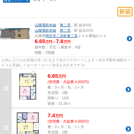
山陽電鉄本線
「
東二見
」駅 徒歩4分
山陽電鉄本線
「
西二見
」駅 徒歩23分
兵庫県
明石市
二見町東二見
２４６番地の１２
6.65
7.6
万円～
万円
築年数：予定 ｜募集中：
4室
階数：2階建
お気に入りのお部屋が見つかるまで全力でサポートします！仲介手数料減額サー
ビスも実施してまーす！カード決済も大丈夫ですヨ♪
6.65
万
円
(管理費・共益費 4,000円)
敷：0ヶ月｜礼：1ヶ月
所在階：1階
間取り：1DK
面積：31.26㎡
7.4
万
円
(管理費・共益費 4,000円)
敷：0ヶ月｜礼：1ヶ月
所在階：1階