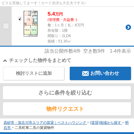
ビスも実施してまーす！カード決済も大丈夫ですヨ♪
5.4
万
円
(管理費・共益費 -)
敷：1ヶ月｜礼：8万円
所在階：1階
間取り：2LDK
面積：51.30㎡
該当公開件数
4
件 空き数
9
件
1-4
件表示
チェックした物件をまとめて
検討リストに追加
お問い合わせ
さらに条件を絞り込む
物件リクエスト
高砂市・加古川市エリアの賃貸｜ベストハウジング
>
(賃貸)地域から探す
>
明
石市
>
二見町東二見の賃貸物件