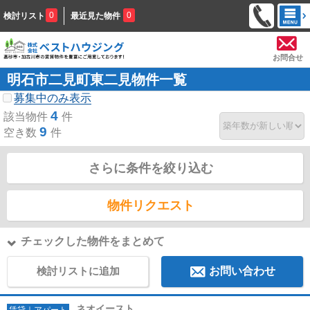
0
0
検討リスト
最近見た物件
お問合せ
明石市二見町東二見物件一覧
募集中のみ表示
4
該当物件
件
9
空き数
件
さらに条件を絞り込む
物件リクエスト
チェックした物件をまとめて
検討リストに追加
お問い合わせ
ネオイースト
賃貸｜アパート