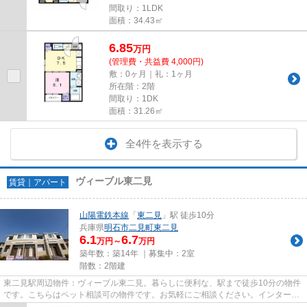
間取り：1LDK
面積：34.43㎡
6.85
万
円
(管理費・共益費 4,000円)
敷：0ヶ月｜礼：1ヶ月
所在階：2階
間取り：1DK
面積：31.26㎡
全4件を表示する
ヴィーブル東二見
賃貸｜アパート
山陽電鉄本線
「
東二見
」駅 徒歩10分
兵庫県
明石市
二見町東二見
6.1
6.7
万円～
万円
築年数：築14年 ｜募集中：
2室
階数：2階建
東二見駅周辺物件：ヴィーブル東二見。暮らしに便利な、駅まで徒歩10分の物件
です。こちらはペット相談可の物件です。お気軽にご相談ください。インターネ
ット有り物件なので、ネット...