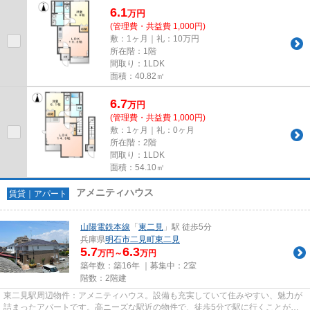
6.1
万
円
(管理費・共益費 1,000円)
敷：1ヶ月｜礼：10万円
所在階：1階
間取り：1LDK
面積：40.82㎡
6.7
万
円
(管理費・共益費 1,000円)
敷：1ヶ月｜礼：0ヶ月
所在階：2階
間取り：1LDK
面積：54.10㎡
アメニティハウス
賃貸｜アパート
山陽電鉄本線
「
東二見
」駅 徒歩5分
兵庫県
明石市
二見町東二見
5.7
6.3
万円～
万円
築年数：築16年 ｜募集中：
2室
階数：2階建
東二見駅周辺物件：アメニティハウス。設備も充実していて住みやすい、魅力が
詰まったアパートです。高ニーズな駅近の物件で、徒歩5分で駅に行くことがで