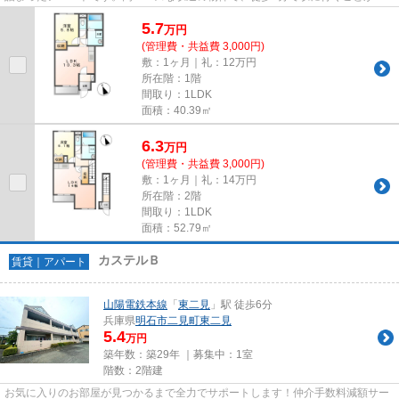
きます。ベストハウジングがご...
5.7
万
円
(管理費・共益費 3,000円)
敷：1ヶ月｜礼：12万円
所在階：1階
間取り：1LDK
面積：40.39㎡
6.3
万
円
(管理費・共益費 3,000円)
敷：1ヶ月｜礼：14万円
所在階：2階
間取り：1LDK
面積：52.79㎡
カステルＢ
賃貸｜アパート
山陽電鉄本線
「
東二見
」駅 徒歩6分
兵庫県
明石市
二見町東二見
5.4
万円
築年数：築29年 ｜募集中：
1室
階数：2階建
お気に入りのお部屋が見つかるまで全力でサポートします！仲介手数料減額サー