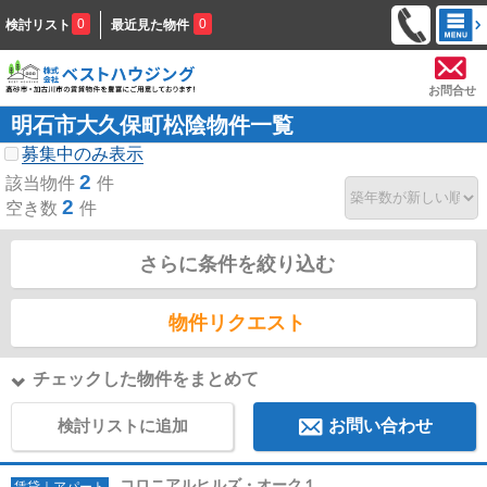
0
0
検討リスト
最近見た物件
お問合せ
明石市大久保町松陰物件一覧
募集中のみ表示
2
該当物件
件
2
空き数
件
さらに条件を絞り込む
物件リクエスト
チェックした物件をまとめて
検討リストに追加
お問い合わせ
コロニアルヒルズ・オーク１
賃貸｜アパート