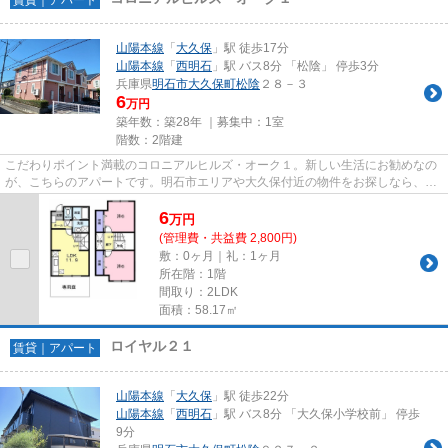
山陽本線
「
大久保
」駅 徒歩17分
山陽本線
「
西明石
」駅 バス8分 「松陰」 停歩3分
兵庫県
明石市
大久保町松陰
２８－３
6
万円
築年数：築28年 ｜募集中：
1室
階数：2階建
こだわりポイント満載のコロニアルヒルズ・オーク１。新しい生活にお勧めなの
が、こちらのアパートです。明石市エリアや大久保付近の物件をお探しなら、ぜ
ひお任せください。当社でな...
6
万
円
(管理費・共益費 2,800円)
敷：0ヶ月｜礼：1ヶ月
所在階：1階
間取り：2LDK
面積：58.17㎡
ロイヤル２１
賃貸｜アパート
山陽本線
「
大久保
」駅 徒歩22分
山陽本線
「
西明石
」駅 バス8分 「大久保小学校前」 停歩
9分