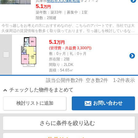
兵庫県
明石市
大久保町松陰
９２７－２
5.1
万円
築年数：築33年 ｜募集中：
1室
階数：2階建
今引っ越しをお考えの方におすすめなのが、こちらのアパートです。当社では大
久保周辺の賃貸情報を数多く取り扱っております。引っ越しを検討しているな
ら、お気軽にご連絡ください。
5.1
万
円
(管理費・共益費 3,300円)
敷：0ヶ月｜礼：0ヶ月
所在階：2階
間取り：2LDK
面積：54.65㎡
該当公開件数
2
件 空き数
2
件
1-2
件表示
チェックした物件をまとめて
検討リストに追加
お問い合わせ
さらに条件を絞り込む