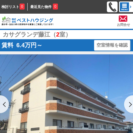
0
0
検討リスト
最近見た物件
お問合せ
カサグランデ藤江（
2
室）
賃料
6.4
万円～
空室情報を確認