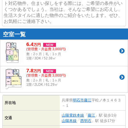
ト対応物件。住まい探しをする際には、ご希望の条件がい
くつかあるでしょう。当社は、そんなご希望にお応えし、
生活スタイルに適した物件のご紹介をいたします。ぜひ、
お気軽にご連絡下さい。
空室一覧
6.4
万
円
NEW
(管理費・共益費 3,000円)
敷：2ヶ月｜礼：1ヶ月
1階 / 3DK / 52.38㎡
7.8
万
円
NEW
(管理費・共益費 3,000円)
敷：2ヶ月｜礼：1ヶ月
1階 / 2LDK / 61.29㎡
兵庫県
明石市
藤江
字松ノ本１４６３
所在地
－１
山陽電鉄本線
「
藤江
」駅 徒歩1分
交通
山陽本線
「
西明石
」駅 徒歩17分