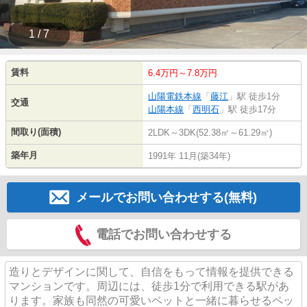
1 / 7
賃料
6.4万円～7.8万円
山陽電鉄本線
「
藤江
」駅 徒歩1分
交通
山陽本線
「
西明石
」駅 徒歩17分
間取り(面積)
2LDK～3DK(52.38㎡～61.29㎡)
築年月
1991年 11月(築34年)
メールでお問い合わせする(無料)
電話でお問い合わせする
造りとデザインに関して、自信をもって情報を提供できる
マンションです。周辺には、徒歩1分で利用できる駅があ
ります。家族も同然の可愛いペットと一緒に暮らせるペッ