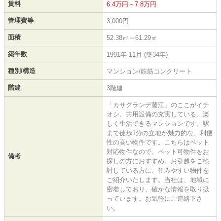
賃料
6.4万円～7.8万円
管理費等
3,000円
面積
52.38㎡～61.29㎡
築年数
1991年 11月 (築34年)
種別/構造
マンション/鉄筋コンクリート
階建
3階建
「カサグランデ藤江」のここがイチ
オシ。共用設備の充実している、楽
しく生活できるマンションです。駅
まで徒歩1分の立地が魅力的な、利便
性の高い物件です。こちらはペット
対応物件なので、ペット可物件をお
備考
探しの方におすすめ。お引越をご検
討している方に、住みやすい物件を
ご紹介いたします。当社は、地域に
密着しており、確かな情報を取り扱
っています。お気軽にご連絡下さ
い。