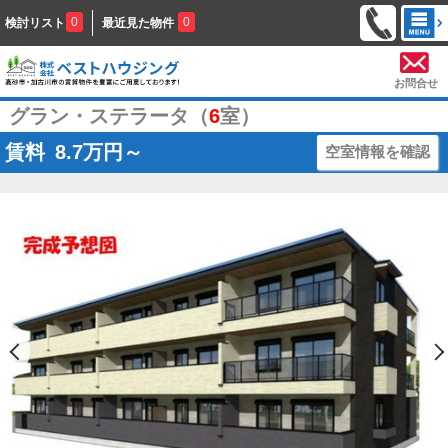
0
0
検討リスト
最近見た物件
お問合せ
グラン・ステラータ（
6
室）
賃料
8.7
万円～
空室情報を確認