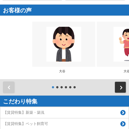
お客様の声
大谷
大
前
こだわり特集
【賃貸特集】新築・築浅
【賃貸特集】ペット飼育可