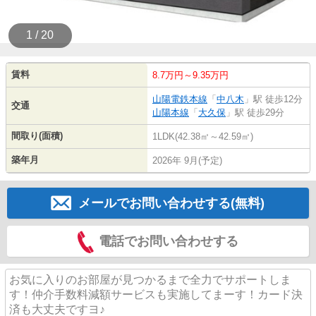
1 / 20
賃料
8.7万円～9.35万円
山陽電鉄本線
「
中八木
」駅 徒歩12分
交通
山陽本線
「
大久保
」駅 徒歩29分
間取り(面積)
1LDK(42.38㎡～42.59㎡)
築年月
2026年 9月(予定)
メールでお問い合わせする(無料)
電話でお問い合わせする
お気に入りのお部屋が見つかるまで全力でサポートしま
す！仲介手数料減額サービスも実施してまーす！カード決
済も大丈夫ですヨ♪