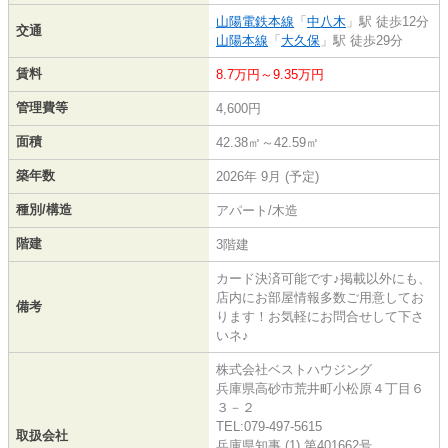
山陽電鉄本線
「
中八木
」駅 徒歩12分
交通
山陽本線
「
大久保
」駅 徒歩29分
賃料
8.7万円～9.35万円
管理費等
4,600円
面積
42.38㎡～42.59㎡
築年数
2026年 9月 (予定)
種別/構造
アパート/木造
階建
3階建
カード決済可能です♪掲載以外にも、
店内にお部屋情報多数ご用意してお
備考
ります！お気軽にお問合せして下さ
いネ♪
株式会社ベストハウジング
兵庫県高砂市荒井町小松原４丁目６
３－２
TEL:079-497-5615
取扱会社
兵庫県知事 (1) 第401662号