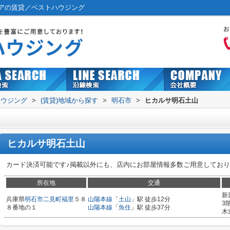
アの賃貸／ベストハウジング
ハウジング
>
(賃貸)地域から探す
>
明石市
>
ヒカルサ明石土山
ヒカルサ明石土山
カード決済可能です♪掲載以外にも、店内にお部屋情報多数ご用意しており
所在地
交通
新
兵庫県
明石市
二見町福里
５８
山陽本線
「
土山
」駅 徒歩12分
3
８番地の１
山陽本線
「
魚住
」駅 徒歩37分
木