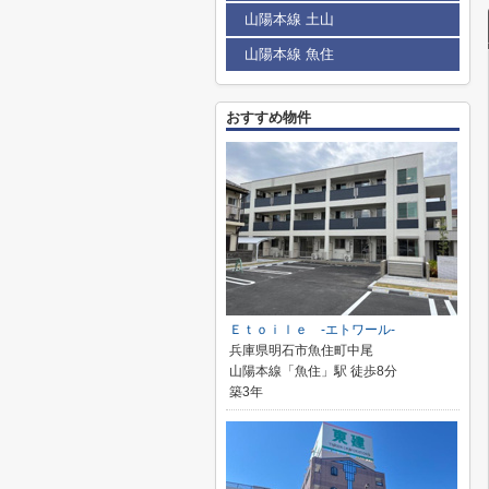
山陽本線 土山
山陽本線 魚住
おすすめ物件
Ｅｔｏｉｌｅ -エトワール-
兵庫県明石市魚住町中尾
山陽本線「魚住」駅 徒歩8分
築3年