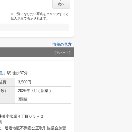
次へ
※ご覧になりたい写真をクリックすると
拡大されて表示されます。
情報の見方
【アパート】
住
」駅 徒歩37分
益費
3,500円
年数）
2026年 7月 ( 新築 )
3階建
井町小松原４丁目６３－２
号
社）近畿地区不動産公正取引協議会加盟