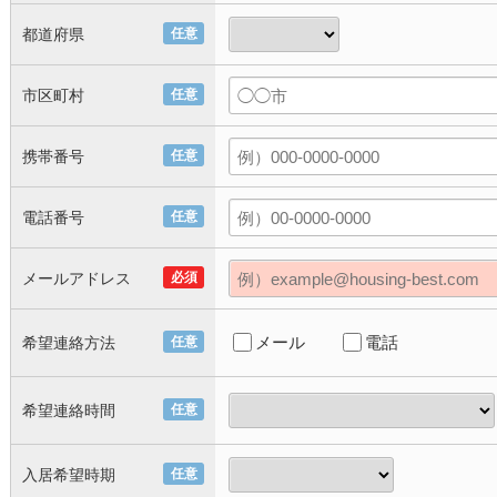
都道府県
任意
市区町村
任意
携帯番号
任意
電話番号
任意
メールアドレス
必須
メール
電話
希望連絡方法
任意
希望連絡時間
任意
入居希望時期
任意