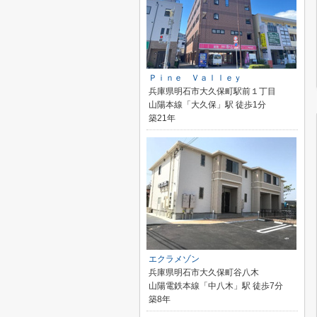
Ｐｉｎｅ Ｖａｌｌｅｙ
兵庫県明石市大久保町駅前１丁目
山陽本線「大久保」駅 徒歩1分
築21年
エクラメゾン
兵庫県明石市大久保町谷八木
山陽電鉄本線「中八木」駅 徒歩7分
築8年