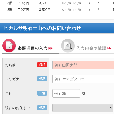
3階
7.9万円
3,500円
/
/
/
/
0ヶ月
1ヶ月
-
-
-
3階
7.9万円
3,500円
/
/
/
/
0ヶ月
1ヶ月
-
-
-
ヒカルサ明石土山
へのお問い合わせ
お名前
必須
フリガナ
任意
年齢
任意
歳
現在のお住まい
任意