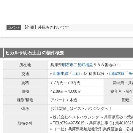
【外観】外観もきれいです
コメント
ヒカルサ明石土山
の物件概要
所在地
兵庫県
明石市
二見町福里
５８８番地の１
山陽本線
「
土山
」駅 徒歩12分
山陽本線
「
魚
交通
賃料
7.7万円～7.9万円
管理費・共
面積
42.89㎡～43.08㎡
築年月（築
種別/構造
アパート / 木造
階建
備考
お部屋探しはベストハウジングへ！
株式会社ベストハウジング
兵庫県高砂市荒
TEL:079-497-5615
兵庫県知事 (1) 第401662
取扱会社
（一社）兵庫県宅地建物取引業保証協会（公