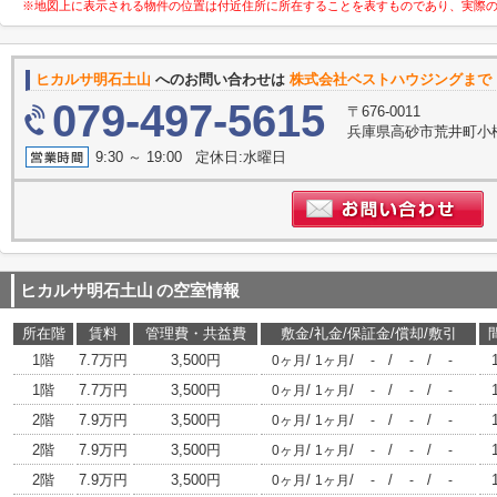
※地図上に表示される物件の位置は付近住所に所在することを表すものであり、実際
ヒカルサ明石土山
へのお問い合わせは
株式会社ベストハウジングまで
079-497-5615
〒676-0011
兵庫県高砂市荒井町小
9:30 ～ 19:00 定休日:水曜日
ヒカルサ明石土山
の空室情報
所在階
賃料
管理費・共益費
敷金/礼金/保証金/償却/敷引
1階
7.7万円
3,500円
/
/
/
/
0ヶ月
1ヶ月
-
-
-
1階
7.7万円
3,500円
/
/
/
/
0ヶ月
1ヶ月
-
-
-
2階
7.9万円
3,500円
/
/
/
/
0ヶ月
1ヶ月
-
-
-
2階
7.9万円
3,500円
/
/
/
/
0ヶ月
1ヶ月
-
-
-
2階
7.9万円
3,500円
/
/
/
/
0ヶ月
1ヶ月
-
-
-