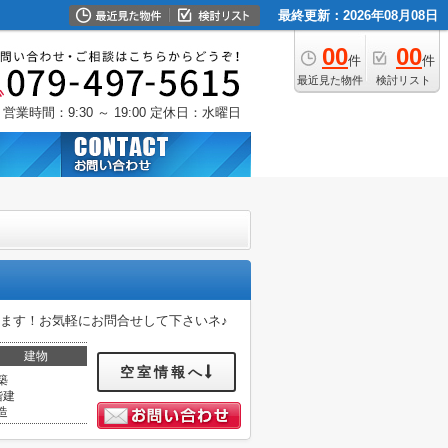
最終更新：2026年08月08日
00
00
件
件
最近見た物件
検討リスト
営業時間：9:30 ～ 19:00
定休日：水曜日
ます！お気軽にお問合せして下さいネ♪
建物
空室情報へ
築
階建
造