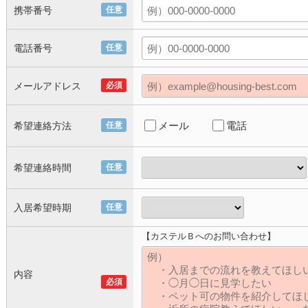
携帯番号
任意
電話番号
任意
メールアドレス
必須
メール
電話
希望連絡方法
任意
希望連絡時間
任意
入居希望時期
任意
【カステルＢへのお問い合わせ】
内容
必須