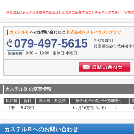
※地図上に表示される物件の位置は付近住所に所在することを表すものであり、実際
カステルＢ
へのお問い合わせは
株式会社ベストハウジングまで
079-497-5615
〒676-0011
兵庫県高砂市荒井町小
9:30 ～ 19:00 定休日:水曜日
カステルＢ
の空室情報
所在階
賃料
管理費・共益費
敷金/礼金/保証金/償却/敷引
1階
5.4万円
-
/
/
/
/
1ヶ月
8万円
0ヶ月
-
-
カステルＢ
へのお問い合わせ