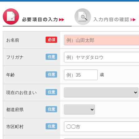
お名前
必須
フリガナ
任意
年齢
任意
歳
現在のお住まい
任意
都道府県
任意
市区町村
任意