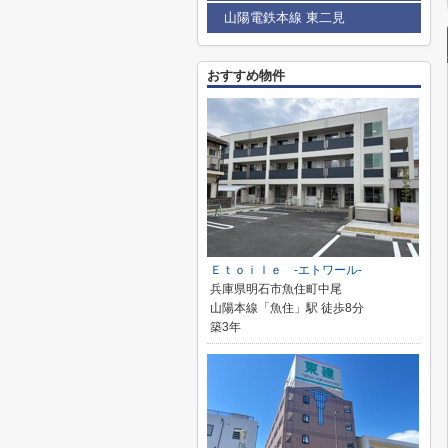
山陽電鉄本線 東二見
おすすめ物件
Ｅｔｏｉｌｅ -エトワール-
兵庫県明石市魚住町中尾
山陽本線「魚住」駅 徒歩8分
築3年