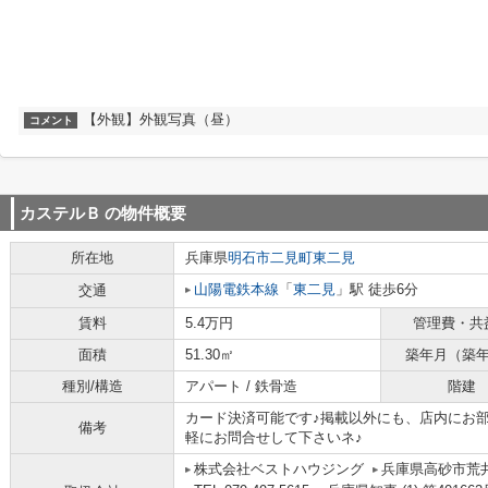
【外観】外観写真（昼）
コメント
カステルＢ
の物件概要
所在地
兵庫県
明石市
二見町東二見
山陽電鉄本線
「
東二見
」駅 徒歩6分
交通
賃料
5.4万円
管理費・共
面積
51.30㎡
築年月（築
種別/構造
アパート / 鉄骨造
階建
カード決済可能です♪掲載以外にも、店内にお
備考
軽にお問合せして下さいネ♪
株式会社ベストハウジング
兵庫県高砂市荒