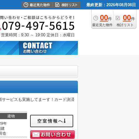
最終更新：2026年08月08日
00
00
件
件
最近見た物件
検討リスト
営業時間：9:30 ～ 19:00
定休日：水曜日
額サービスも実施してまーす！カード決済
建物
空室情報へ
29年
階建
骨造