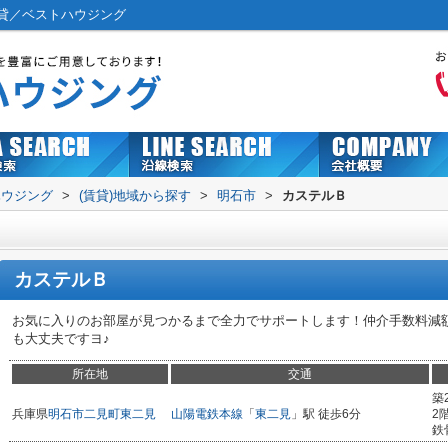
貸／ベストハウジング
ハウジング
>
(賃貸)地域から探す
>
明石市
>
カステルＢ
カステルＢ
お気に入りのお部屋が見つかるまで全力でサポートします！仲介手数料減
も大丈夫ですヨ♪
所在地
交通
築
兵庫県
明石市
二見町東二見
山陽電鉄本線
「
東二見
」駅 徒歩6分
2
鉄