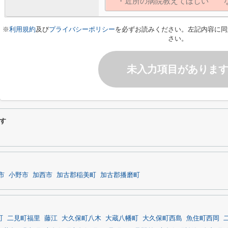
※
利用規約
及び
プライバシーポリシー
を必ずお読みください。左記内容に同
さい。
未入力項目がありま
す
市
小野市
加西市
加古郡稲美町
加古郡播磨町
町
二見町福里
藤江
大久保町八木
大蔵八幡町
大久保町西島
魚住町西岡