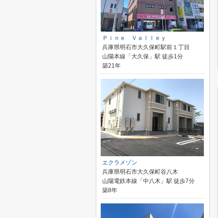
Ｐｉｎｅ Ｖａｌｌｅｙ
兵庫県明石市大久保町駅前１丁目
山陽本線「大久保」駅 徒歩1分
築21年
エクラメゾン
兵庫県明石市大久保町谷八木
山陽電鉄本線「中八木」駅 徒歩7分
築8年