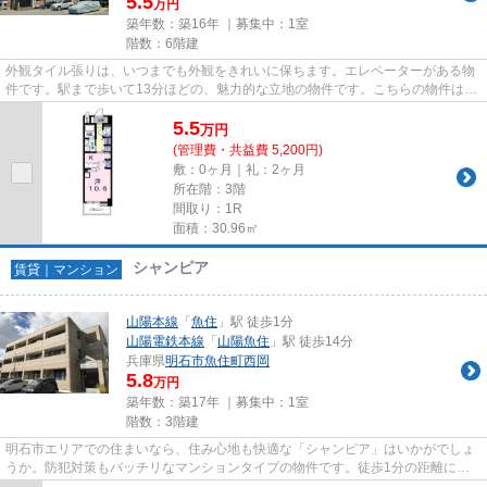
5.5
万円
築年数：築16年 ｜募集中：
1室
階数：6階建
外観タイル張りは、いつまでも外観をきれいに保ちます。エレベーターがある物
件です。駅まで歩いて13分ほどの、魅力的な立地の物件です。こちらの物件はマ
ンションです。こだわりのあ...
5.5
万
円
(管理費・共益費 5,200円)
敷：0ヶ月｜礼：2ヶ月
所在階：3階
間取り：1R
面積：30.96㎡
シャンピア
賃貸｜マンション
山陽本線
「
魚住
」駅 徒歩1分
山陽電鉄本線
「
山陽魚住
」駅 徒歩14分
兵庫県
明石市
魚住町西岡
5.8
万円
築年数：築17年 ｜募集中：
1室
階数：3階建
明石市エリアでの住まいなら、住み心地も快適な「シャンピア」はいかがでしょ
うか。防犯対策もバッチリなマンションタイプの物件です。徒歩1分の距離に駅
がある物件で、通勤通学に便利...