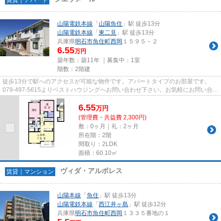
山陽電鉄本線
「
山陽魚住
」駅 徒歩13分
山陽電鉄本線
「
東二見
」駅 徒歩13分
兵庫県
明石市
魚住町西岡
１５９５－２
6.55
万円
築年数：築11年 ｜募集中：
1室
階数：2階建
徒歩13分で駅へのアクセスが可能な物件です。アパートタイプのお部屋です。
079-497-5615よりベストハウジングへお問い合わせ下さい。お気軽にお問い合わ
せ下さい。お待ちしております。
6.55
万
円
(管理費・共益費 2,300円)
敷：0ヶ月｜礼：2ヶ月
所在階：2階
間取り：2LDK
面積：60.10㎡
ヴィダ・アルボレス
賃貸｜マンション
山陽本線
「
魚住
」駅 徒歩13分
山陽電鉄本線
「
西江井ヶ島
」駅 徒歩12分
兵庫県
明石市
魚住町西岡
１３３５番地の１