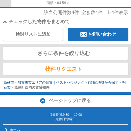
面積：64.59㎡
該当公開件数
4
件 空き数
4
件
1-4
件表示
チェックした物件をまとめて
検討リストに追加
お問い合わせ
さらに条件を絞り込む
物件リクエスト
高砂市・加古川市エリアの賃貸｜ベストハウジング
>
(賃貸)地域から探す
>
明
石市
>
魚住町西岡の賃貸物件
ページトップに戻る
営業時間:9:30 ～ 19:00
定休日:水曜日
ホーム