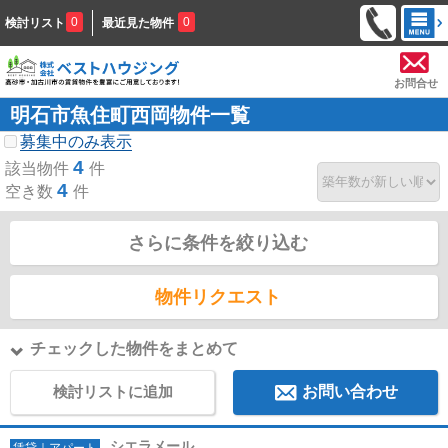
0
0
検討リスト
最近見た物件
お問合せ
明石市魚住町西岡物件一覧
募集中のみ表示
4
該当物件
件
4
空き数
件
さらに条件を絞り込む
物件リクエスト
チェックした物件をまとめて
検討リストに追加
お問い合わせ
シエラメール
賃貸｜アパート