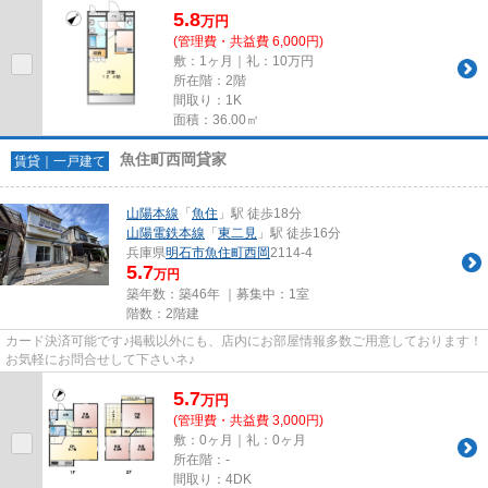
5.8
万
円
(管理費・共益費 6,000円)
敷：1ヶ月｜礼：10万円
所在階：2階
間取り：1K
面積：36.00㎡
魚住町西岡貸家
賃貸｜一戸建て
山陽本線
「
魚住
」駅 徒歩18分
山陽電鉄本線
「
東二見
」駅 徒歩16分
兵庫県
明石市
魚住町西岡
2114-4
5.7
万円
築年数：築46年 ｜募集中：
1室
階数：2階建
カード決済可能です♪掲載以外にも、店内にお部屋情報多数ご用意しております！
お気軽にお問合せして下さいネ♪
5.7
万
円
(管理費・共益費 3,000円)
敷：0ヶ月｜礼：0ヶ月
所在階：-
間取り：4DK