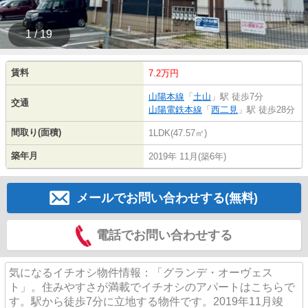
1 / 19
賃料
7.2万円
山陽本線
「
土山
」駅 徒歩7分
交通
山陽電鉄本線
「
西二見
」駅 徒歩28分
間取り(面積)
1LDK(47.57㎡)
築年月
2019年 11月(築6年)
メールでお問い合わせする(無料)
電話でお問い合わせする
気になるイチオシ物件情報：「グランデ・オーヴェス
ト」。住みやすさが満載でイチオシのアパートはこちらで
す。駅から徒歩7分に立地する物件です。2019年11月竣