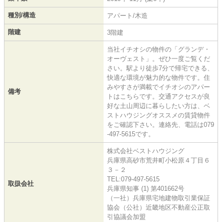
種別/構造
アパート/木造
階建
3階建
当社イチオシの物件の「グランデ・
オーヴェスト」。ぜひ一度ご覧くだ
さい。駅より徒歩7分で帰宅できる、
快適な環境が魅力的な物件です。住
みやすさが満載でイチオシのアパー
備考
トはこちらです。交通アクセスが良
好な土山周辺に暮らしたい方は、ベ
ストハウジングオススメの賃貸物件
をご確認下さい。連絡先、電話は079
-497-5615です。
株式会社ベストハウジング
兵庫県高砂市荒井町小松原４丁目６
３－２
TEL:079-497-5615
取扱会社
兵庫県知事 (1) 第401662号
（一社）兵庫県宅地建物取引業保証
協会（公社）近畿地区不動産公正取
引協議会加盟