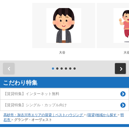
大谷
大
前
こだわり特集
【賃貸特集】インターネット無料
【賃貸特集】シングル・カップル向け
高砂市・加古川市エリアの賃貸｜ベストハウジング
>
(賃貸)地域から探す
>
明
石市
>
グランデ・オーヴェスト