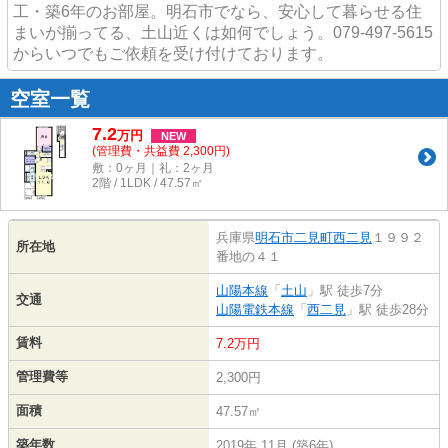
工・築6年のお部屋。明石市でなら、安心して暮らせる住
まいが揃ってる、土山近くは如何でしょう。079-497-5615
からいつでもご依頼を受け付けております。
空室一覧
7.2
万
円
NEW
(管理費・共益費 2,300円)
敷：0ヶ月｜礼：2ヶ月
2階 / 1LDK / 47.57㎡
兵庫県
明石市
二見町西二見
１９９２
所在地
番地の４１
山陽本線
「
土山
」駅 徒歩7分
交通
山陽電鉄本線
「
西二見
」駅 徒歩28分
賃料
7.2万円
管理費等
2,300円
面積
47.57㎡
築年数
2019年 11月 (築6年)