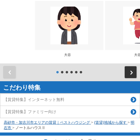
大谷
大
前
こだわり特集
【賃貸特集】インターネット無料
【賃貸特集】ファミリー向け
高砂市・加古川市エリアの賃貸｜ベストハウジング
>
(賃貸)地域から探す
>
明
石市
>
ノートルハウスⅡ