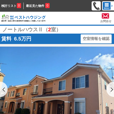
0
0
検討リスト
最近見た物件
お問合せ
ノートルハウスⅡ（
2
室）
賃料
6.5
万円
空室情報を確認