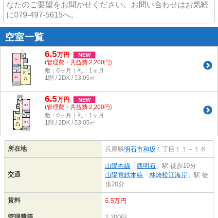
なたのご要望をお聞かせください。お問い合わせはお気軽
に079-497-5615へ。
空室一覧
6.5
万
円
NEW
(管理費・共益費 2,200円)
敷：0ヶ月｜礼：1ヶ月
1階 / 2DK / 53.05㎡
6.5
万
円
NEW
(管理費・共益費 2,200円)
敷：0ヶ月｜礼：1ヶ月
1階 / 2DK / 53.05㎡
所在地
兵庫県
明石市
和坂
１丁目１１－１６
山陽本線
「
西明石
」駅 徒歩19分
交通
山陽電鉄本線
「
林崎松江海岸
」駅 徒
歩20分
賃料
6.5万円
管理費等
2,200円