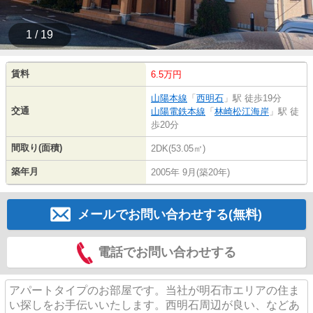
1 / 19
賃料
6.5万円
山陽本線
「
西明石
」駅 徒歩19分
交通
山陽電鉄本線
「
林崎松江海岸
」駅 徒
歩20分
間取り(面積)
2DK(53.05㎡)
築年月
2005年 9月(築20年)
メールでお問い合わせする(無料)
電話でお問い合わせする
アパートタイプのお部屋です。当社が明石市エリアの住ま
い探しをお手伝いいたします。西明石周辺が良い、などあ