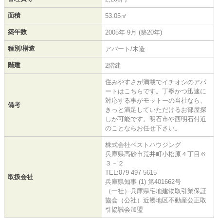
面積
53.05㎡
築年数
2005年 9月 (築20年)
種別/構造
アパート/木造
階建
2階建
住みやすさが満載でイチオシのアパ
ートはこちらです。丁寧かつ迅速に
対応する事がモットーの当社なら、
備考
きっと満足していただけるお部屋探
しが可能です。明石市や西明石付近
のことならお任せ下さい。
株式会社ベストハウジング
兵庫県高砂市荒井町小松原４丁目６
３－２
TEL:079-497-5615
取扱会社
兵庫県知事 (1) 第401662号
（一社）兵庫県宅地建物取引業保証
協会（公社）近畿地区不動産公正取
引協議会加盟