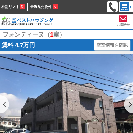
0
0
検討リスト
最近見た物件
お問合せ
フォンティーヌ（
1
室）
賃料
4.7万円
空室情報を確認