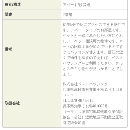
種別/構造
アパート/鉄骨造
階建
2階建
徒歩5分で駅にアクセスできる物件で
す。アパートタイプのお部屋です。
ペットと一緒に暮らしたい方にうれ
しい、ペット相談可の物件です。ネ
ットの回線工事が済んでいるのです
備考
ぐにパソコンが使えます。藤江の近
くで物件を探すのであれば、ベスト
ハウジングをご利用ください。きっ
とステキな物件が見つかることでし
ょう。
株式会社ベストハウジング
兵庫県高砂市荒井町小松原４丁目６
３－２
TEL:079-497-5615
取扱会社
兵庫県知事 (1) 第401662号
（一社）兵庫県宅地建物取引業保証
協会（公社）近畿地区不動産公正取
引協議会加盟