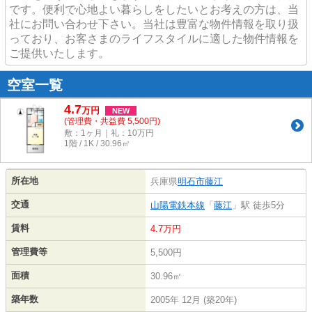
です。便利で心地よい暮らしをしたいとお考えの方は、当
社にお問い合わせ下さい。当社は豊富な物件情報を取り扱
っており、お客さまのライフスタイルに適した物件情報を
ご提供いたします。
空室一覧
4.7
万
円
NEW
(管理費・共益費 5,500円)
敷：1ヶ月｜礼：10万円
1階 / 1K / 30.96㎡
所在地
兵庫県
明石市
藤江
交通
山陽電鉄本線
「
藤江
」駅 徒歩5分
賃料
4.7万円
管理費等
5,500円
面積
30.96㎡
築年数
2005年 12月 (築20年)