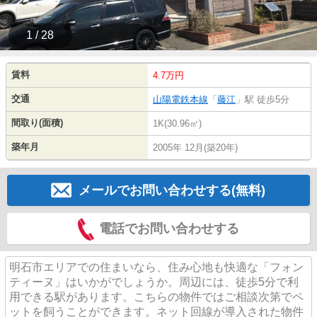
1 / 28
賃料
4.7万円
交通
山陽電鉄本線
「
藤江
」駅 徒歩5分
間取り(面積)
1K(30.96㎡)
築年月
2005年 12月(築20年)
メールでお問い合わせする(無料)
電話でお問い合わせする
明石市エリアでの住まいなら、住み心地も快適な「フォン
ティーヌ」はいかがでしょうか。周辺には、徒歩5分で利
用できる駅があります。こちらの物件ではご相談次第でペ
ットを飼うことができます。ネット回線が導入された物件