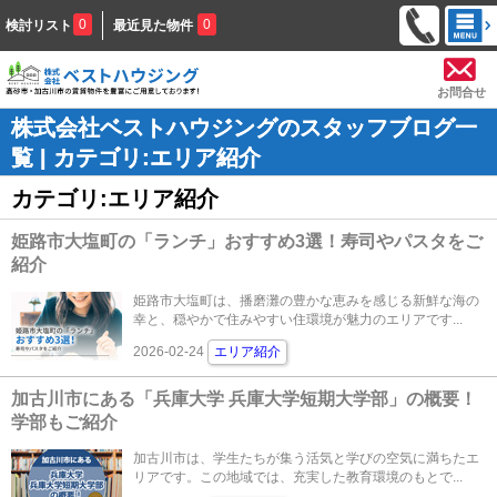
0
0
検討リスト
最近見た物件
お問合せ
株式会社ベストハウジングのスタッフブログ一
覧 | カテゴリ:エリア紹介
カテゴリ:エリア紹介
姫路市大塩町の「ランチ」おすすめ3選！寿司やパスタをご
紹介
姫路市大塩町は、播磨灘の豊かな恵みを感じる新鮮な海の
幸と、穏やかで住みやすい住環境が魅力のエリアです...
2026-02-24
エリア紹介
加古川市にある「兵庫大学 兵庫大学短期大学部」の概要！
学部もご紹介
加古川市は、学生たちが集う活気と学びの空気に満ちたエ
リアです。この地域では、充実した教育環境のもとで...