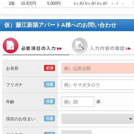
2階
10.8万円
5,000円
/
/
/
/
1ヶ月
0ヶ月
0ヶ月
-
-
仮）藤江新築アパートA棟
へのお問い合わせ
お名前
必須
フリガナ
任意
年齢
任意
歳
現在のお住まい
任意