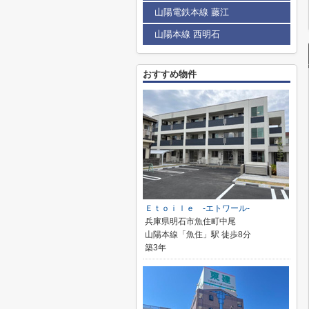
山陽電鉄本線 藤江
山陽本線 西明石
おすすめ物件
Ｅｔｏｉｌｅ -エトワール-
兵庫県明石市魚住町中尾
山陽本線「魚住」駅 徒歩8分
築3年