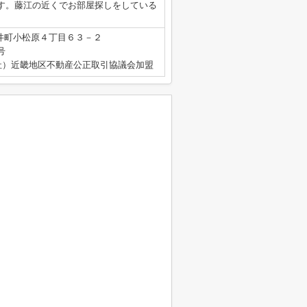
す。藤江の近くでお部屋探しをしている
井町小松原４丁目６３－２
号
社）近畿地区不動産公正取引協議会加盟