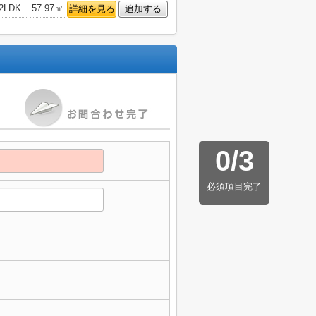
2LDK
57.97㎡
詳細を見る
追加する
0
/
3
必須項目完了