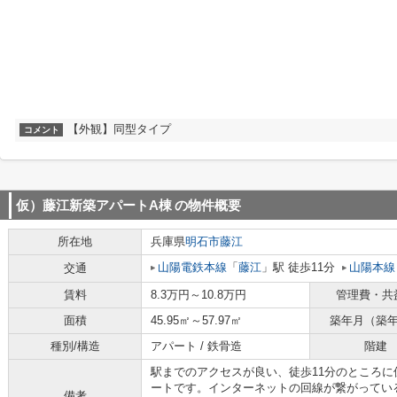
【外観】同型タイプ
コメント
仮）藤江新築アパートA棟
の物件概要
所在地
兵庫県
明石市
藤江
山陽電鉄本線
「
藤江
」駅 徒歩11分
山陽本線
交通
賃料
8.3万円～10.8万円
管理費・共
面積
45.95㎡～57.97㎡
築年月（築
種別/構造
アパート / 鉄骨造
階建
駅までのアクセスが良い、徒歩11分のところ
ートです。インターネットの回線が繋がってい
備考