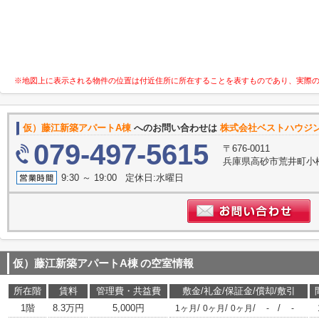
※地図上に表示される物件の位置は付近住所に所在することを表すものであり、実際
仮）藤江新築アパートA棟
へのお問い合わせは
株式会社ベストハウジ
079-497-5615
〒676-0011
兵庫県高砂市荒井町小
9:30 ～ 19:00 定休日:水曜日
仮）藤江新築アパートA棟
の空室情報
所在階
賃料
管理費・共益費
敷金/礼金/保証金/償却/敷引
1階
8.3万円
5,000円
/
/
/
/
1ヶ月
0ヶ月
0ヶ月
-
-