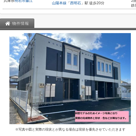
兵庫県
明石市
藤江
2
山陽本線
「
西明石
」駅 徒歩20分
鉄
物件情報
※写真や図と実際の現状とが異なる場合は現状を優先させていただきます