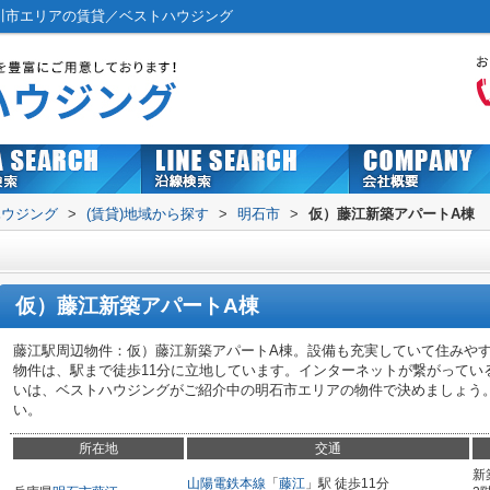
川市エリアの賃貸／ベストハウジング
ハウジング
>
(賃貸)地域から探す
>
明石市
>
仮）藤江新築アパートA棟
仮）藤江新築アパートA棟
藤江駅周辺物件：仮）藤江新築アパートA棟。設備も充実していて住みや
物件は、駅まで徒歩11分に立地しています。インターネットが繋がってい
いは、ベストハウジングがご紹介中の明石市エリアの物件で決めましょう。079
い。
所在地
交通
新
山陽電鉄本線
「
藤江
」駅 徒歩11分