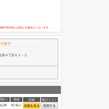
の物件所在地とは異なる場合がございます。
ングまで
松原４丁目６３－２
間取り
面積
詳細
検討リスト
1LDK
45.95㎡
詳細を見る
追加する