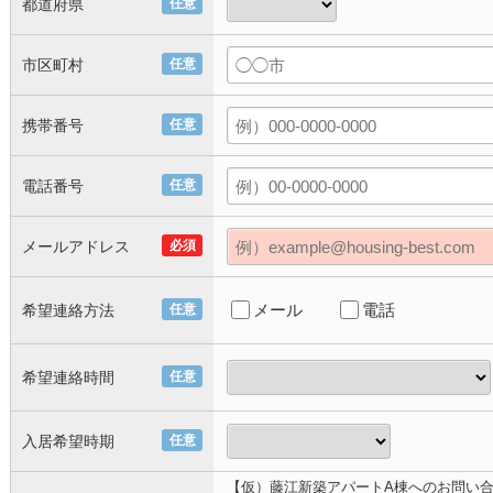
都道府県
任意
市区町村
任意
携帯番号
任意
電話番号
任意
メールアドレス
必須
メール
電話
希望連絡方法
任意
希望連絡時間
任意
入居希望時期
任意
【仮）藤江新築アパートA棟へのお問い