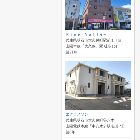
Ｐｉｎｅ Ｖａｌｌｅｙ
兵庫県明石市大久保町駅前１丁目
山陽本線「大久保」駅 徒歩1分
築21年
エクラメゾン
兵庫県明石市大久保町谷八木
山陽電鉄本線「中八木」駅 徒歩7分
築8年