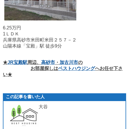
6.25万円
1ＬＤＫ
兵庫県高砂市米田町米田２５７－２
山陽本線「宝殿」駅 徒歩9分
★
JR宝殿駅
周辺、
高砂市
・
加古川市
の
お部屋探しは
ベストハウジング
へお任せ下さ
い★
この記事を書いた人
大谷