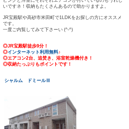
ビングと洋室にそれぞれエアコンが付いているのもうれし
いですネ！収納もたくさんあるので助かりますよ。
JR宝殿駅や高砂市米田町で1LDKをお探しの方にオススメ
です。
一度ご内覧してみて下さーい (^-^)
◎JR宝殿駅徒歩9分！
◎
インターネット利用無料
♪
◎エアコン2台、追焚き、浴室乾燥機付き！
◎収納たっぷりもポイントです！
シャルム ドミールⅢ