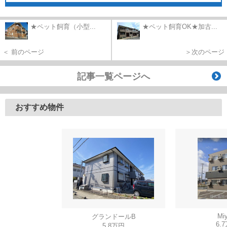
★ペット飼育（小型...
★ペット飼育OK★加古...
＜ 前のページ
＞次のページ
記事一覧ページへ
おすすめ物件
Miy
グランドールB
6.
5.8万円