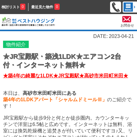
0
0
検討リスト
最近見た物件
お問合せ
DATE: 2023-04-21
物件紹介
★JR宝殿駅・築浅1LDK★エアコン2台
付・インターネット無料★
★築4年の綺麗な1LDK★JR宝殿駅★高砂市米田町米田★
本日は、
高砂市米田町米田にある
築4年の1LDKアパート
「シャルムドミール
Ⅲ」
のご紹介で
す！
JR宝殿駅から徒歩9分と何とか徒歩圏内。カウンターキッ
チンで洋室は6.5帖と広めです。インターネットは無料、浴
室には換気乾燥機と追焚きが付いていて便利ですヨ♪又、リ