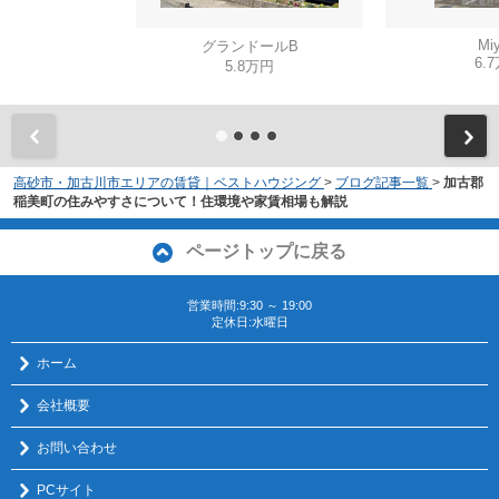
Miy
グランドールB
6.
5.8万円
高砂市・加古川市エリアの賃貸｜ベストハウジング
>
ブログ記事一覧
>
加古郡
稲美町の住みやすさについて！住環境や家賃相場も解説
ページトップに戻る
営業時間:9:30 ～ 19:00
定休日:水曜日
ホーム
会社概要
お問い合わせ
PCサイト