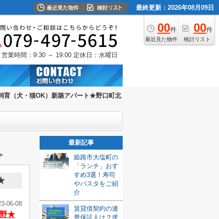
最終更新：2026年08月09日
00
00
件
件
最近見た物件
検討リスト
営業時間：9:30 ～ 19:00
定休日：水曜日
飼育（犬・猫OK）新築アパート★野口町北
最新記事
≫
姫路市大塩町の
「ランチ」おす
すめ3選！寿司
★
やパスタをご紹
介
23-06-08
賃貸借契約の連
野★
帯保証人は？求