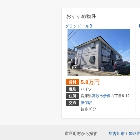
おすすめ物件
グランドールB
5.8万円
賃料
種別
ハイツ
住所
兵庫県
高砂市
伊保
３丁目6-12
交通
伊保駅
徒歩10分
市区町村から探す
加古川市
/
姫路