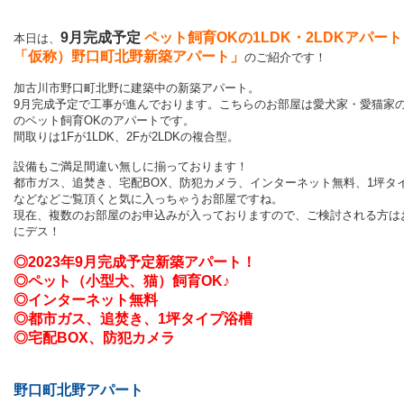
9月完成予定
ペット飼育OKの1LDK・2LDKアパート
本日は、
「仮称）野口町北野新築アパート
」
のご紹介です！
加古川市野口町北野に建築中の新築アパート。
9月完成予定で工事が進んでおります。こちらのお部屋は愛犬家・愛猫家
のペット飼育OKのアパートです。
間取りは1Fが1LDK、2Fが2LDKの複合型。
設備もご満足間違い無しに揃っております！
都市ガス、追焚き、宅配BOX、防犯カメラ、インターネット無料、1坪タ
などなどご覧頂くと気に入っちゃうお部屋ですね。
現在、複数のお部屋のお申込みが入っておりますので、ご検討される方は
にデス！
◎2023年9月完成予定新築アパート！
◎ペット（小型犬、猫）飼育OK♪
◎インターネット無料
◎都市ガス、追焚き、1坪タイプ浴槽
◎宅配BOX、防犯カメラ
野口町北野アパート