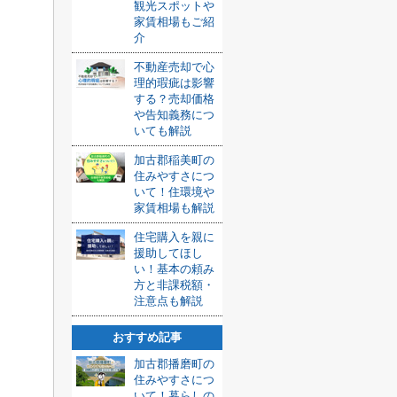
観光スポットや
家賃相場もご紹
介
不動産売却で心
理的瑕疵は影響
する？売却価格
や告知義務につ
いても解説
加古郡稲美町の
住みやすさにつ
いて！住環境や
家賃相場も解説
住宅購入を親に
援助してほし
い！基本の頼み
方と非課税額・
注意点も解説
おすすめ記事
加古郡播磨町の
住みやすさにつ
いて！暮らしの