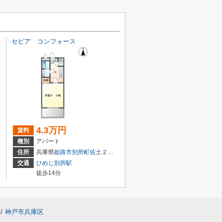
セピア コンフォース
4.3万円
賃料
種別
アパート
住所
兵庫県
姫路市
別所町佐土
２丁目
交通
ひめじ別所駅
徒歩14分
/
神戸市兵庫区