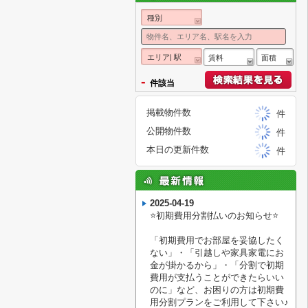
種別
エリア| 駅
賃料
面積
-
件該当
掲載物件数
件
公開物件数
件
本日の更新件数
件
2025-04-19
⭐️初期費用分割払いのお知らせ⭐️
「初期費用でお部屋を妥協したく
ない」・「引越しや家具家電にお
金が掛かるから」・「分割で初期
費用が支払うことができたらいい
のに」など、お困りの方は初期費
用分割プランをご利用して下さい♪