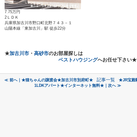
7.75万円
2ＬＤＫ
兵庫県加古川市野口町北野７４３－１
山陽本線「東加古川」駅 徒歩22分
★
加古川市
・
高砂市
のお部屋探しは
ベストハウジング
へお任せ下さい★
記事一覧
≪ 前へ｜★猫ちゃんの譲渡会★加古川市別府町★
★JR宝殿
1LDKアパート★インターネット無料★｜次へ ≫