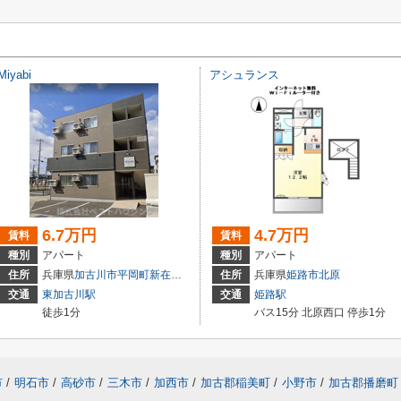
Miyabi
アシュランス
6.7万円
4.7万円
賃料
賃料
種別
アパート
種別
アパート
住所
兵庫県
加古川市
平岡町新在家
1356-3
住所
兵庫県
姫路市
北原
交通
東加古川駅
交通
姫路駅
徒歩1分
バス15分 北原西口 停歩1分
市
/
明石市
/
高砂市
/
三木市
/
加西市
/
加古郡稲美町
/
小野市
/
加古郡播磨町