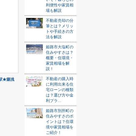
利便性や家賃相
場も解説
不動産売却の分
筆とは？メリッ
トや手続きの方
法を解説
姫路市大塩町の
住みやすさは？
概要・住環境・
家賃相場を解
説！
不動産の購入時
駅★築浅
に利用出来る住
宅ローンの種類
は？選び方や金
利プラ...
姫路市別所町の
住みやすさのポ
イントは？住環
境や家賃相場を
ご紹介！