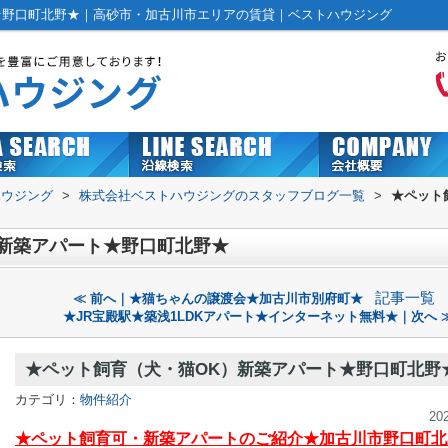
★野口町北野★｜高砂市・加古川市エリアの賃貸｜ベストハウジング
ハウジング
>
株式会社ベストハウジングのスタッフブログ一覧
>
★ペット
新築アパート★野口町北野★
記事一覧
≪ 前へ｜★猫ちゃんの譲渡会★加古川市別府町★
★JR宝殿駅★築浅1LDKアパート★インターネット無料★｜次へ 
★ペット飼育（犬・猫OK）新築アパート★野口町北野
カテゴリ：
物件紹介
20
★ペット飼育可・新築アパートのご紹介★加古川市野口町北