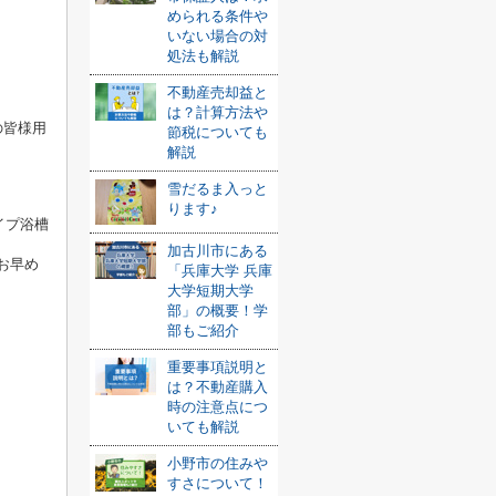
められる条件や
いない場合の対
処法も解説
不動産売却益と
は？計算方法や
の皆様用
節税についても
解説
雪だるま入っと
ります♪
イプ浴槽
加古川市にある
お早め
「兵庫大学 兵庫
大学短期大学
部」の概要！学
部もご紹介
重要事項説明と
は？不動産購入
時の注意点につ
いても解説
小野市の住みや
すさについて！