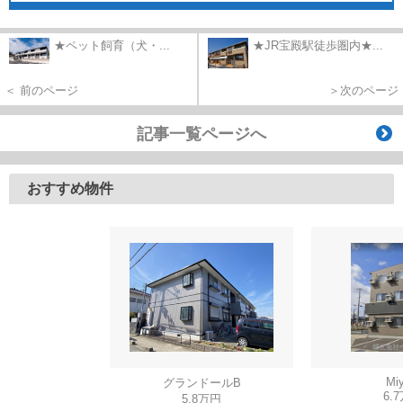
★ペット飼育（犬・...
★JR宝殿駅徒歩圏内★...
＜ 前のページ
＞次のページ
記事一覧ページへ
おすすめ物件
Miy
グランドールB
6.
5.8万円